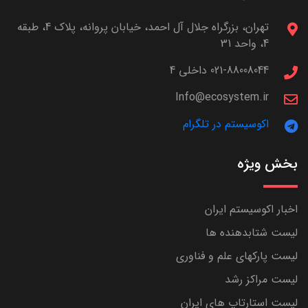
تهران، بزرگراه جلال آل احمد، خیابان پروانه، پلاک 4، طبقه
4، واحد 31
021-88008044 داخلی 4
Info@ecosystem.ir
اکوسیستم در تلگرام
بخش ویژه
اخبار اکوسیستم ایران
لیست شتابدهنده ها
لیست پارکهای علم و فناوری
لیست مراکز رشد
لیست استارتاپ های ایران