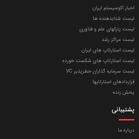
اخبار اکوسیستم ایران
لیست شتابدهنده ها
لیست پارکهای علم و فناوری
لیست مراکز رشد
لیست استارتاپ های ایران
لیست استارتاپ های شکست خورده
لیست سرمایه گذاران خطرپذیر VC
قراردادهای استارتاپها
پخش زنده
پشتیبانی
درباره ما