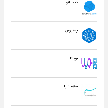
دیجیاتو
چینپرس
نوپانا
سلام نوپا