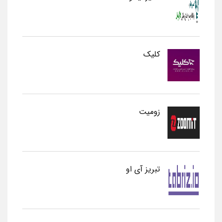
کلیک
زومیت
تبریز آی او