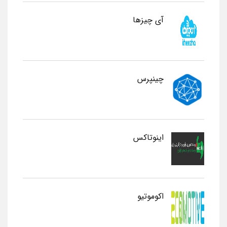
آی چیزها
چینپرس
اینوتاکس
اکوموتیو