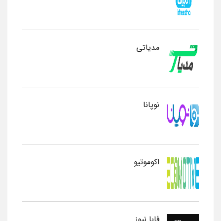
مدیاتی
نوپانا
اکوموتیو
فابا نیوز