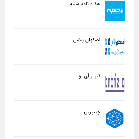
هفته نامه شنبه
اصفهان پلاس
تبریز آی او
چینپرس