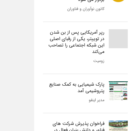
کانون نوآوران و فناوران
رپر آمریکایی پس از بن شدن
در توییتر، یکی از رقبای اصلی
این شبکه اجتماعی را تصاحب
می‌کند
زومیت
پارک شیمیایی به کمک صنایع
پتروشیمی آمد
مدیر اینفو
فراخوان پذیرش شرکت های
فناور و دانش بنیان فعال در