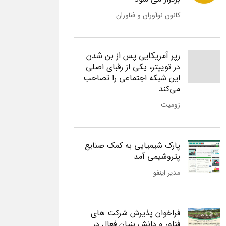
کانون نوآوران و فناوران
رپر آمریکایی پس از بن شدن
در توییتر، یکی از رقبای اصلی
این شبکه اجتماعی را تصاحب
می‌کند
زومیت
پارک شیمیایی به کمک صنایع
پتروشیمی آمد
مدیر اینفو
فراخوان پذیرش شرکت های
فناور و دانش بنیان فعال در