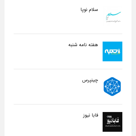
سلام نوپا
هفته نامه شنبه
چینپرس
فابا نیوز