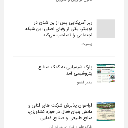
رپر آمریکایی پس از بن شدن در
توییتر، یکی از رقبای اصلی این شبکه
اجتماعی را تصاحب می‌کند
زومیت
پارک شیمیایی به کمک صنایع
پتروشیمی آمد
مدیر اینفو
فراخوان پذیرش شرکت های فناور و
دانش بنیان فعال در حوزه کشاورزی،
منابع طبیعی و صنایع غذایی
پارک علم و فناوری مازندران