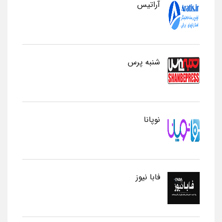
آراتیس
شنبه پرس
نوپانا
فابا نیوز