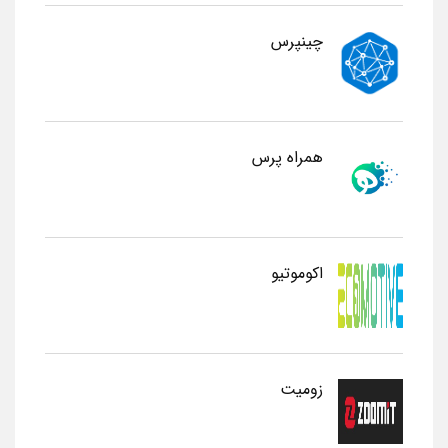
چینپرس
همراه پرس
اکوموتیو
زومیت