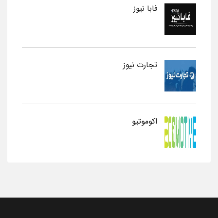
فابا نیوز
تجارت نیوز
اکوموتیو