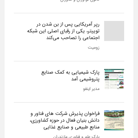
رپر آمریکایی پس از بن شدن در
توییتر، یکی از رقبای اصلی این شبکه
اجتماعی را تصاحب می‌کند
زومیت
پارک شیمیایی به کمک صنایع
پتروشیمی آمد
مدیر اینفو
فراخوان پذیرش شرکت های فناور و
دانش بنیان فعال در حوزه کشاورزی،
منابع طبیعی و صنایع غذایی
پارک علم و فناوری مازندران