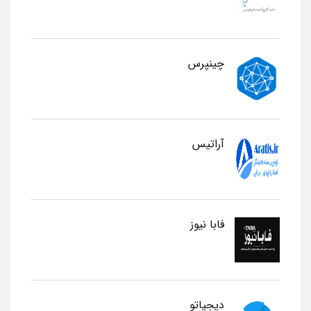
چینپرس
آراتیس
فابا نیوز
دیجیاتو