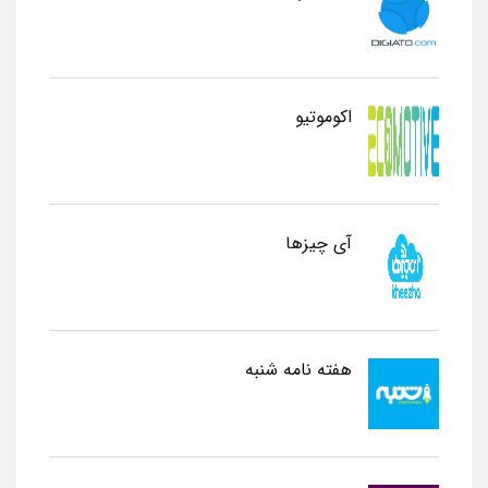
اکوموتیو
آی چیزها
هفته نامه شنبه