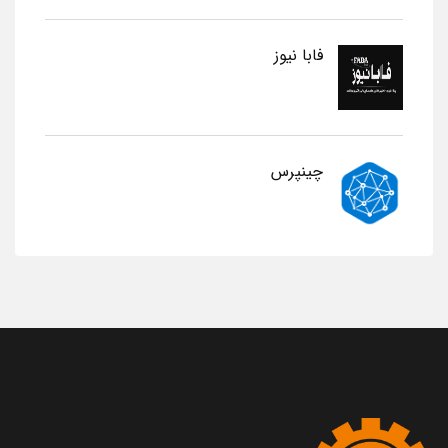
فابا نیوز
چینپرس