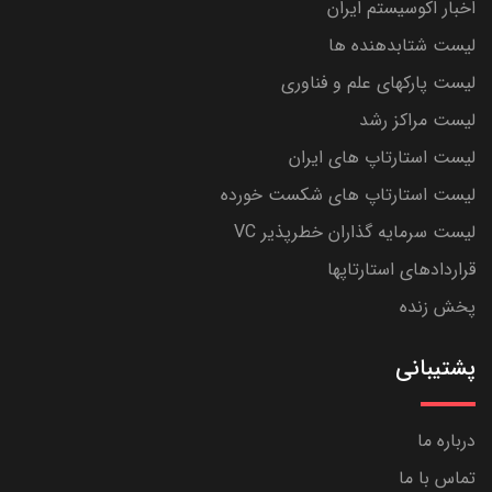
اخبار اکوسیستم ایران
لیست شتابدهنده ها
لیست پارکهای علم و فناوری
لیست مراکز رشد
لیست استارتاپ های ایران
لیست استارتاپ های شکست خورده
لیست سرمایه گذاران خطرپذیر VC
قراردادهای استارتاپها
پخش زنده
پشتیبانی
درباره ما
تماس با ما