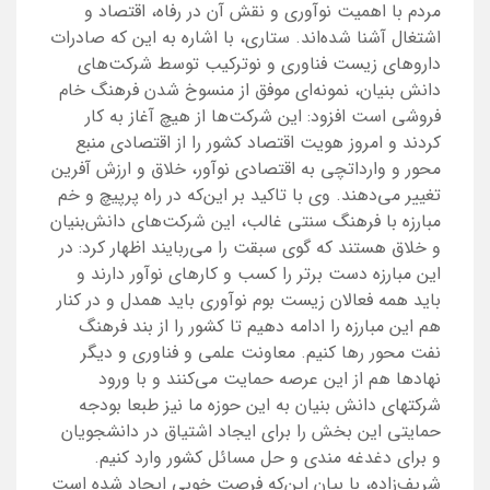
مردم با اهمیت نوآوری و نقش آن در رفاه، اقتصاد و
اشتغال آشنا شده‌اند. ستاری، با اشاره به این که صادرات
داروهای زیست فناوری و نوترکیب توسط شرکت‌های
دانش بنیان، نمونه‌ای موفق از منسوخ شدن فرهنگ خام
فروشی است افزود: این شرکت‌ها از هیچ آغاز به کار
کردند و امروز هویت اقتصاد کشور را از اقتصادی منبع
محور و وارداتچی به اقتصادی نوآور، خلاق و ارزش آفرین
تغییر می‌دهند. وی با تاکید بر این‌که در راه پرپیچ و خم
مبارزه با فرهنگ سنتی غالب، این شرکت‌های دانش‌بنیان
و خلاق هستند که گوی سبقت را می‌ربایند اظهار کرد: در
این مبارزه دست برتر را کسب و کارهای نوآور دارند و
باید همه فعالان زیست بوم نوآوری باید همدل و در کنار
هم این مبارزه را ادامه دهیم تا کشور را از بند فرهنگ
نفت محور رها کنیم. معاونت علمی و فناوری و دیگر
نهادها هم از این عرصه حمایت می‌کنند و با ورود
شرکتهای دانش بنیان به این حوزه ما نیز طبعا بودجه
حمایتی این بخش را برای ایجاد اشتیاق در دانشجویان
و برای دغدغه مندی و حل مسائل کشور وارد کنیم.
شریف‌زاده، با بیان این‌که فرصت خوبی ایجاد شده است