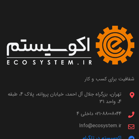
شفافیت برای کسب و کار
تهران، بزرگراه جلال آل احمد، خیابان پروانه، پلاک 4، طبقه
4، واحد 31
021-88008044 داخلی 4
Info@ecosystem.ir
اکوسیستم در تلگرام