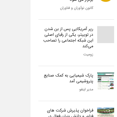
کانون نوآوران و فناوران
رپر آمریکایی پس از بن شدن
در توییتر، یکی از رقبای اصلی
این شبکه اجتماعی را تصاحب
می‌کند
زومیت
پارک شیمیایی به کمک صنایع
پتروشیمی آمد
مدیر اینفو
فراخوان پذیرش شرکت های
فناور و دانش بنیان فعال در