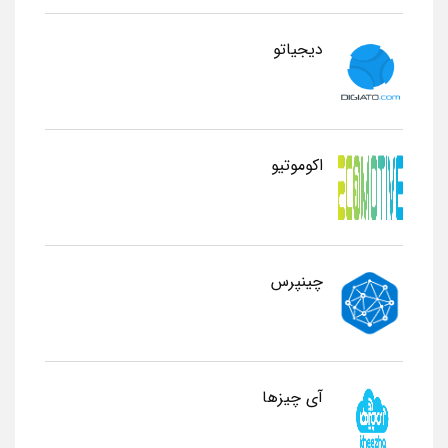
دیجیاتو
اکوموتیو
چینپرس
آی چیزها