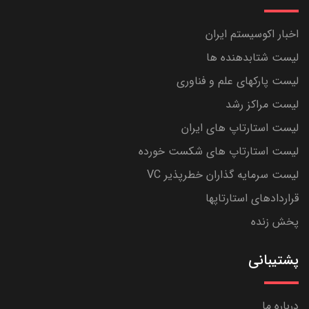
اخبار اکوسیستم ایران
لیست شتابدهنده ها
لیست پارکهای علم و فناوری
لیست مراکز رشد
لیست استارتاپ های ایران
لیست استارتاپ های شکست خورده
لیست سرمایه گذاران خطرپذیر VC
قراردادهای استارتاپها
پخش زنده
پشتیبانی
درباره ما