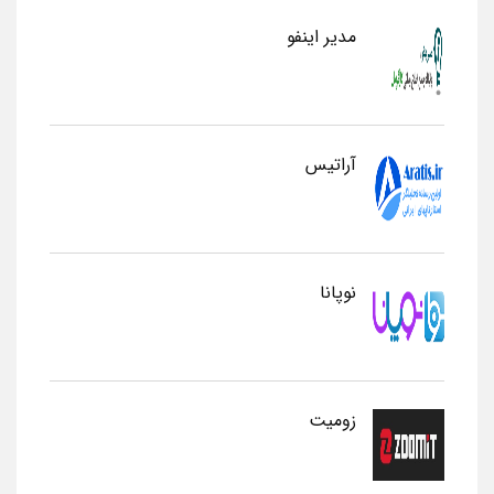
مدیر اینفو
آراتیس
نوپانا
زومیت