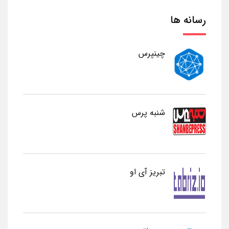
رسانه ها
چینپرس
شنبه پرس
تبریز آی او