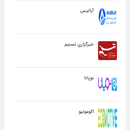
آراتیس
خبرگزاری تسنیم
نوپانا
اکوموتیو