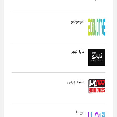
اکوموتیو
فابا نیوز
شنبه پرس
نوپانا