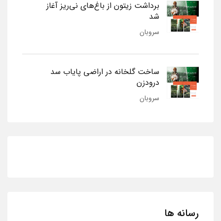
برداشت زیتون از باغ‌های نی‌ریز آغاز
شد
سروبان
ساخت گلخانه در اراضی پایاب سد
درودزن
سروبان
رسانه ها