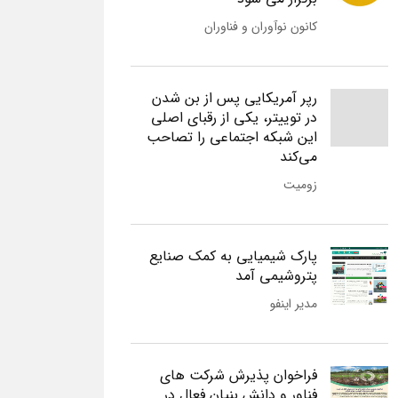
کانون نوآوران و فناوران
رپر آمریکایی پس از بن شدن
در توییتر، یکی از رقبای اصلی
این شبکه اجتماعی را تصاحب
می‌کند
زومیت
پارک شیمیایی به کمک صنایع
پتروشیمی آمد
مدیر اینفو
فراخوان پذیرش شرکت های
فناور و دانش بنیان فعال در