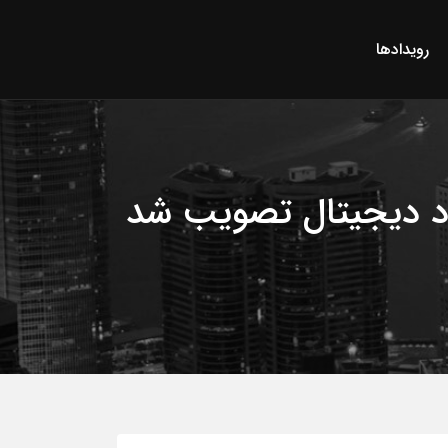
رویدادها
اد دیجیتال تصویب شد