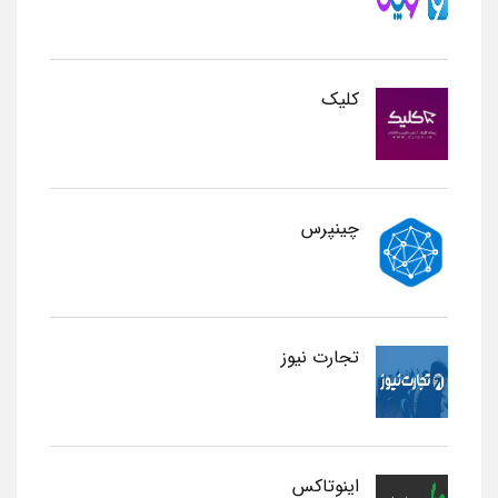
کلیک
چینپرس
تجارت نیوز
اینوتاکس