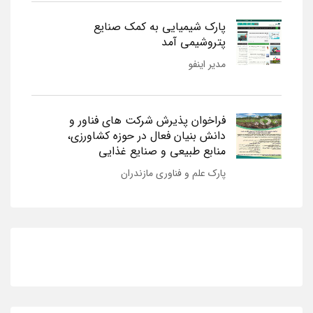
پارک شیمیایی به کمک صنایع
پتروشیمی آمد
مدیر اینفو
فراخوان پذیرش شرکت های فناور و
دانش بنیان فعال در حوزه کشاورزی،
منابع طبیعی و صنایع غذایی
پارک علم و فناوری مازندران