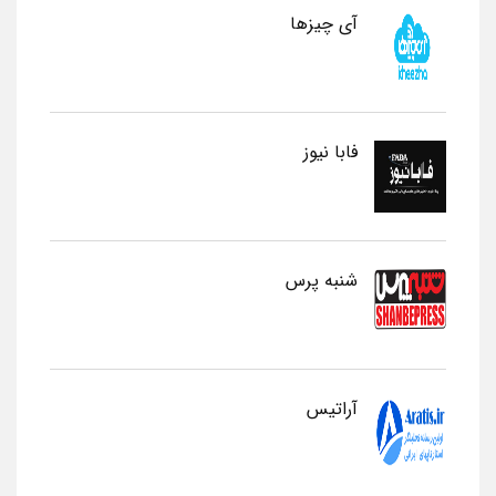
آی چیزها
فابا نیوز
شنبه پرس
آراتیس