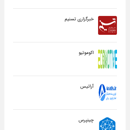
خبرگزاری تسنیم
اکوموتیو
آراتیس
چینپرس