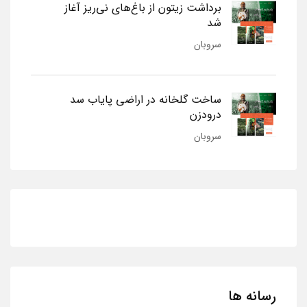
برداشت زیتون از باغ‌های نی‌ریز آغاز
شد
سروبان
ساخت گلخانه در اراضی پایاب سد
درودزن
سروبان
رسانه ها