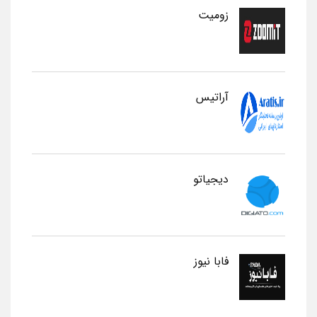
زومیت
آراتیس
دیجیاتو
فابا نیوز