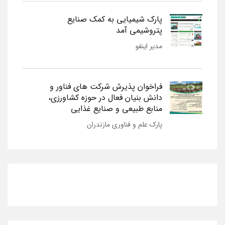
پارک شیمیایی به کمک صنایع
پتروشیمی آمد
مدیر اینفو
فراخوان پذیرش شرکت های فناور و
دانش بنیان فعال در حوزه کشاورزی،
منابع طبیعی و صنایع غذایی
پارک علم و فناوری مازندران