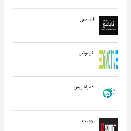
فابا نیوز
اکوموتیو
همراه پرس
زومیت