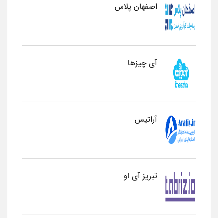
اصفهان پلاس
آی چیزها
آراتیس
تبریز آی او