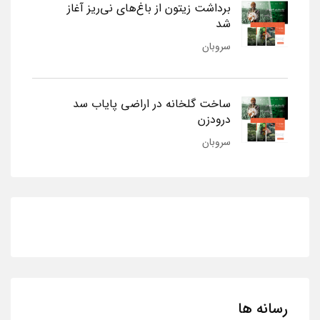
برداشت زیتون از باغ‌های نی‌ریز آغاز
شد
سروبان
ساخت گلخانه در اراضی پایاب سد
درودزن
سروبان
رسانه ها