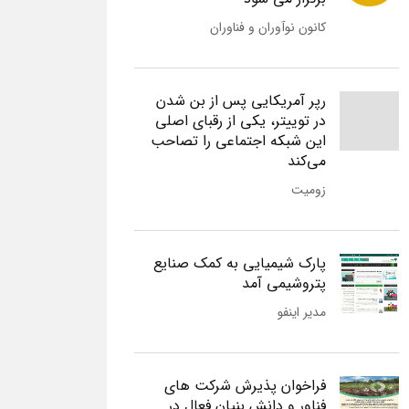
کانون نوآوران و فناوران
رپر آمریکایی پس از بن شدن
در توییتر، یکی از رقبای اصلی
این شبکه اجتماعی را تصاحب
می‌کند
زومیت
پارک شیمیایی به کمک صنایع
پتروشیمی آمد
مدیر اینفو
فراخوان پذیرش شرکت های
فناور و دانش بنیان فعال در