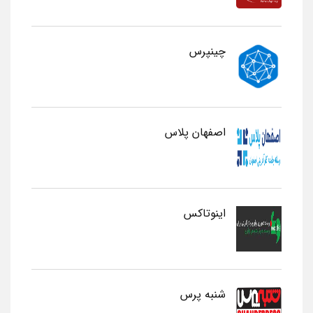
چینپرس
اصفهان پلاس
اینوتاکس
شنبه پرس