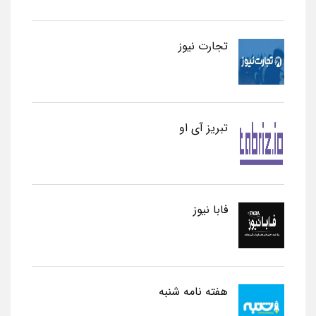
تجارت نیوز
تبریز آی او
فابا نیوز
هفته نامه شنبه