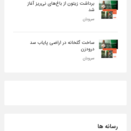
برداشت زیتون از باغ‌های نی‌ریز آغاز
شد
سروبان
ساخت گلخانه در اراضی پایاب سد
درودزن
سروبان
رسانه ها