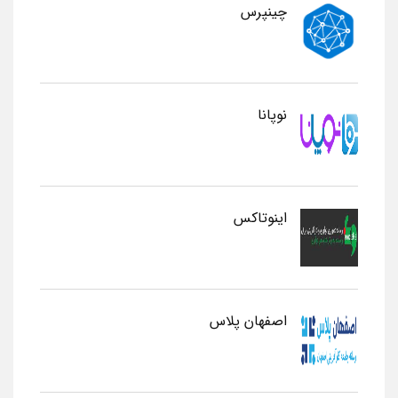
چینپرس
نوپانا
اینوتاکس
اصفهان پلاس