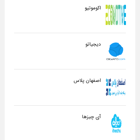
اکوموتیو
دیجیاتو
اصفهان پلاس
آی چیزها