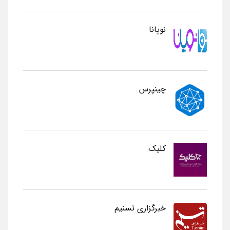
نوپانا
چینپرس
کلیک
خبرگزاری تسنیم