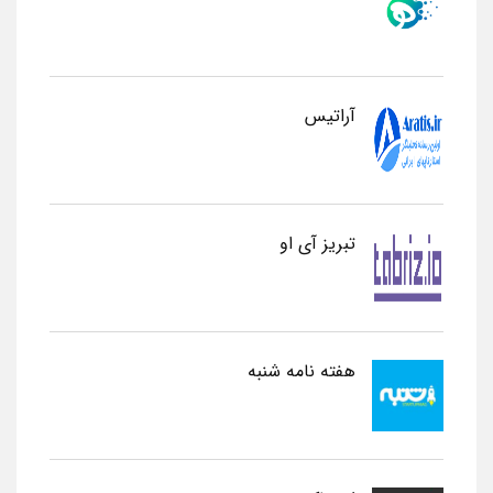
آراتیس
تبریز آی او
هفته نامه شنبه