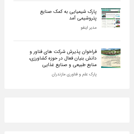
پارک شیمیایی به کمک صنایع
پتروشیمی آمد
مدیر اینفو
فراخوان پذیرش شرکت های فناور و
دانش بنیان فعال در حوزه کشاورزی،
منابع طبیعی و صنایع غذایی
پارک علم و فناوری مازندران