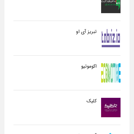
تبریز آی او
اکوموتیو
کلیک