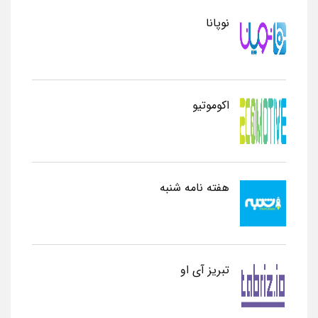
نوپانا
اکوموتیو
هفته نامه شنبه
تبریز آی او