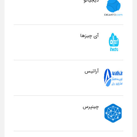
دیجیاتو
آی چیزها
آراتیس
چینپرس