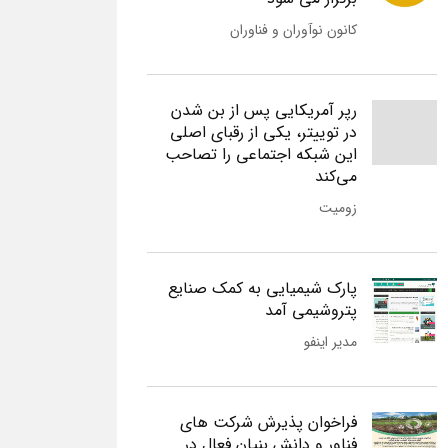
کانون نوآوران و فناوران
رپر آمریکایی پس از بن شدن
در توییتر، یکی از رقبای اصلی
این شبکه اجتماعی را تصاحب
می‌کند
زومیت
پارک شیمیایی به کمک صنایع
پتروشیمی آمد
مدیر اینفو
فراخوان پذیرش شرکت های
فناور و دانش بنیان فعال در