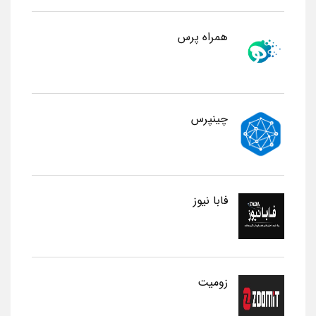
همراه پرس
چینپرس
فابا نیوز
زومیت