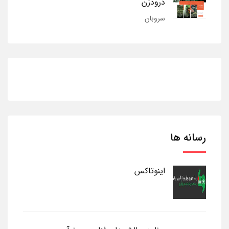
درودزن
سروبان
رسانه ها
اینوتاکس