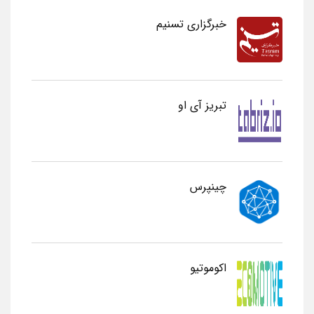
خبرگزاری تسنیم
تبریز آی او
چینپرس
اکوموتیو