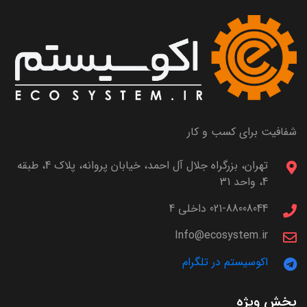
شفافیت برای کسب و کار
تهران، بزرگراه جلال آل احمد، خیابان پروانه، پلاک 4، طبقه
4، واحد 31
021-88008044 داخلی 4
Info@ecosystem.ir
اکوسیستم در تلگرام
بخش ویژه