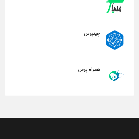
چینپرس
همراه پرس