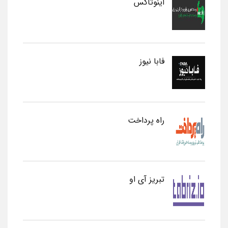
اینوتاکس
فابا نیوز
راه پرداخت
تبریز آی او