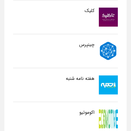
کلیک
چینپرس
هفته نامه شنبه
اکوموتیو