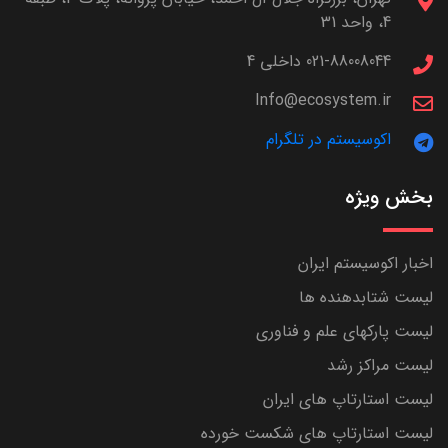
4، واحد 31
021-88008044 داخلی 4
Info@ecosystem.ir
اکوسیستم در تلگرام
بخش ویژه
اخبار اکوسیستم ایران
لیست شتابدهنده ها
لیست پارکهای علم و فناوری
لیست مراکز رشد
لیست استارتاپ های ایران
لیست استارتاپ های شکست خورده