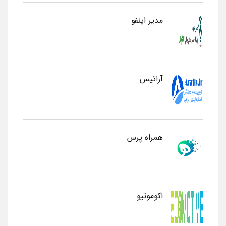
مدیر اینفو
آراتیس
همراه پرس
اکوموتیو