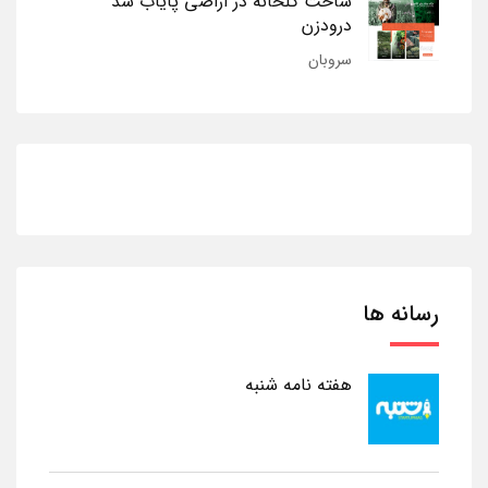
ساخت گلخانه در اراضی پایاب سد
درودزن
سروبان
رسانه ها
هفته نامه شنبه