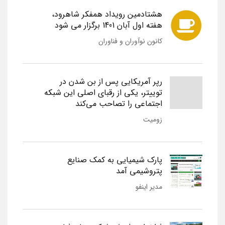
هشتادمین رویداد همفکر شاهرود،
هفته اول آبان 1401 برگزار می شود
کانون نوآوران و فناوران
رپر آمریکایی پس از بن شدن در
توییتر، یکی از رقبای اصلی این شبکه
اجتماعی را تصاحب می‌کند
زومیت
پارک شیمیایی به کمک صنایع
پتروشیمی آمد
مدیر اینفو