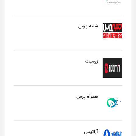
شنبه پرس
زومیت
همراه پرس
آراتیس