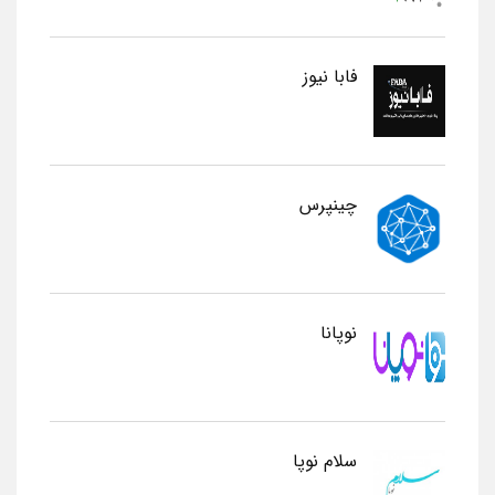
فابا نیوز
چینپرس
نوپانا
سلام نوپا