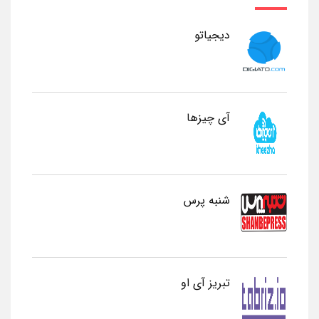
دیجیاتو
آی چیزها
شنبه پرس
تبریز آی او