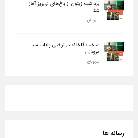
برداشت زیتون از باغ‌های نی‌ریز آغاز
شد
سروبان
ساخت گلخانه در اراضی پایاب سد
درودزن
سروبان
رسانه ها