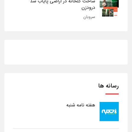
ساخت گلخانه در اراضی پایاب سد
درودزن
سروبان
رسانه ها
هفته نامه شنبه