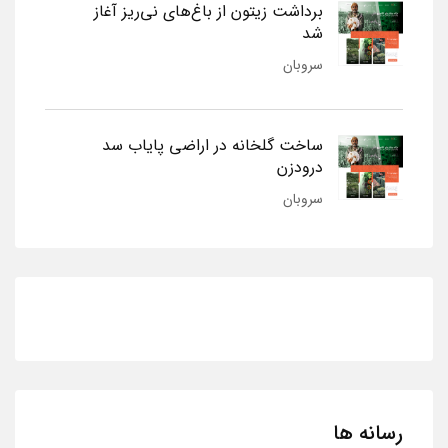
برداشت زیتون از باغ‌های نی‌ریز آغاز
شد
سروبان
ساخت گلخانه در اراضی پایاب سد
درودزن
سروبان
رسانه ها