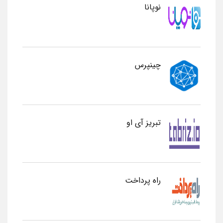
نوپانا
چینپرس
تبریز آی او
راه پرداخت