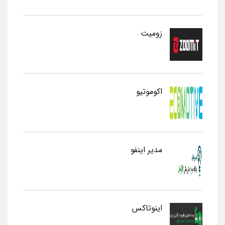
زومیت
اکوموتیو
مدیر اینفو
اینوتاکس