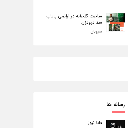
ساخت گلخانه در اراضی پایاب
سد درودزن
سروبان
رسانه ها
فابا نیوز