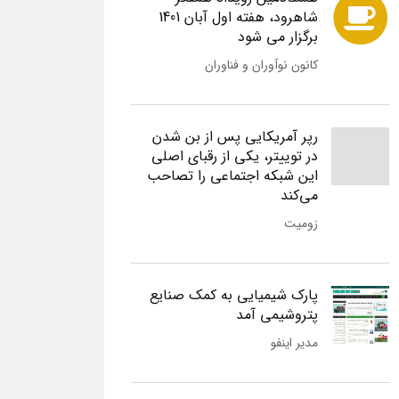
شاهرود، هفته اول آبان 1401
برگزار می شود
کانون نوآوران و فناوران
رپر آمریکایی پس از بن شدن
در توییتر، یکی از رقبای اصلی
این شبکه اجتماعی را تصاحب
می‌کند
زومیت
پارک شیمیایی به کمک صنایع
پتروشیمی آمد
مدیر اینفو