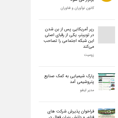
کانون نوآوران و فناوران
رپر آمریکایی پس از بن شدن
در توییتر، یکی از رقبای اصلی
این شبکه اجتماعی را تصاحب
می‌کند
زومیت
پارک شیمیایی به کمک صنایع
پتروشیمی آمد
مدیر اینفو
فراخوان پذیرش شرکت های
فناور و دانش بنیان فعال در