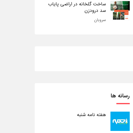
ساخت گلخانه در اراضی پایاب
سد درودزن
سروبان
رسانه ها
هفته نامه شنبه