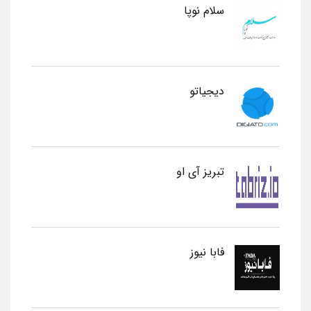
سلام نوپا
دیجیاتو
تبریز آی او
فابا نیوز