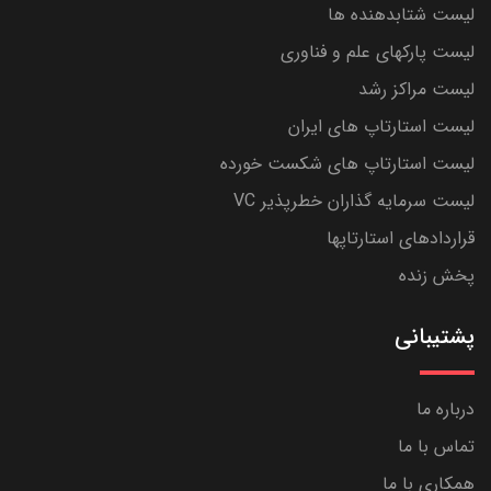
لیست شتابدهنده ها
لیست پارکهای علم و فناوری
لیست مراکز رشد
لیست استارتاپ های ایران
لیست استارتاپ های شکست خورده
لیست سرمایه گذاران خطرپذیر VC
قراردادهای استارتاپها
پخش زنده
پشتیبانی
درباره ما
تماس با ما
همکاری با ما