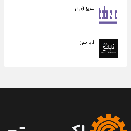
تبریز آی او
فابا نیوز