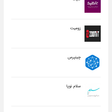
زومیت
چینپرس
سلام نوپا