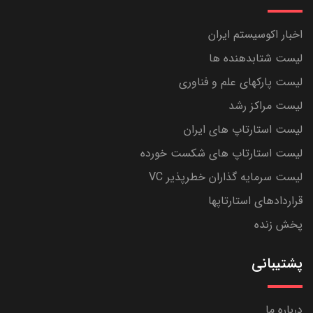
اخبار اکوسیستم ایران
لیست شتابدهنده ها
لیست پارکهای علم و فناوری
لیست مراکز رشد
لیست استارتاپ های ایران
لیست استارتاپ های شکست خورده
لیست سرمایه گذاران خطرپذیر VC
قراردادهای استارتاپها
پخش زنده
پشتیبانی
درباره ما