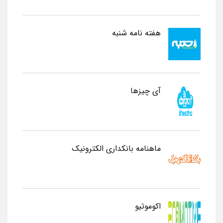
هفته نامه شنبه
آی چیزها
ماهنامه بانکداری الکترونیک
اکوموتیو