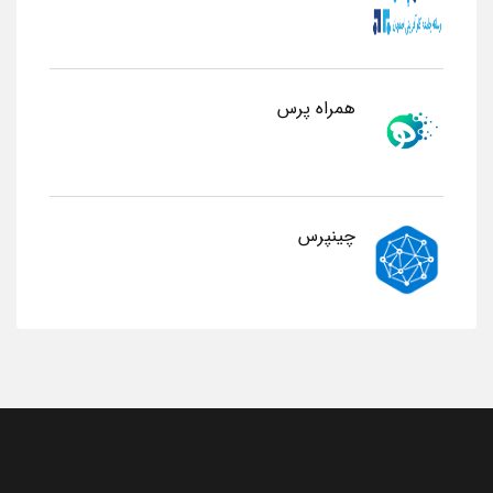
همراه پرس
چینپرس