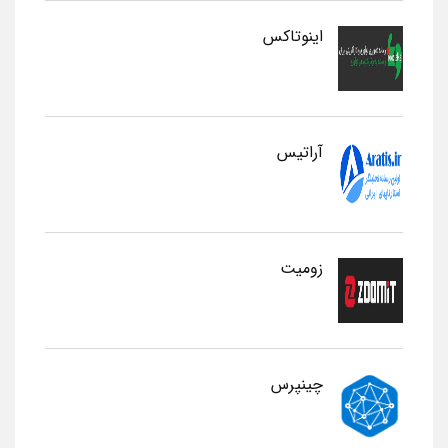
اینوتاکس
آراتیس
زومیت
چینپرس