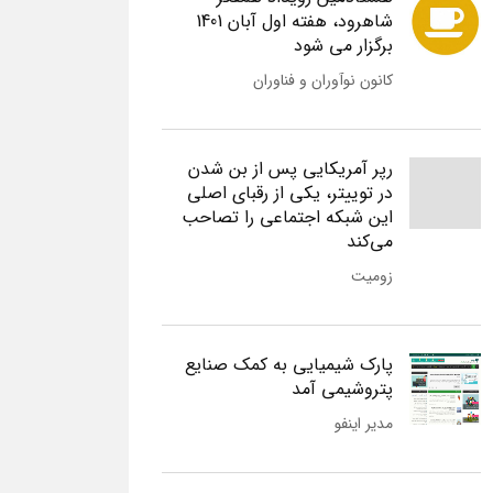
شاهرود، هفته اول آبان 1401
برگزار می شود
کانون نوآوران و فناوران
رپر آمریکایی پس از بن شدن
در توییتر، یکی از رقبای اصلی
این شبکه اجتماعی را تصاحب
می‌کند
زومیت
پارک شیمیایی به کمک صنایع
پتروشیمی آمد
مدیر اینفو