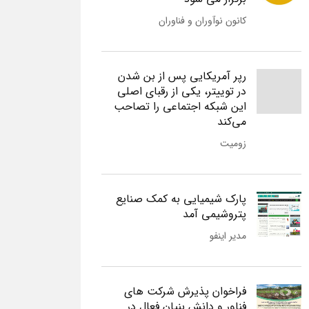
کانون نوآوران و فناوران
رپر آمریکایی پس از بن شدن
در توییتر، یکی از رقبای اصلی
این شبکه اجتماعی را تصاحب
می‌کند
زومیت
پارک شیمیایی به کمک صنایع
پتروشیمی آمد
مدیر اینفو
فراخوان پذیرش شرکت های
فناور و دانش بنیان فعال در