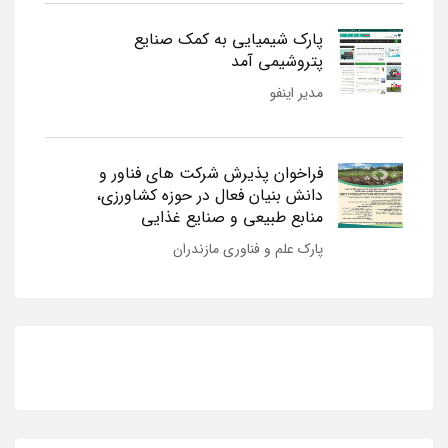
پارک شیمیایی به کمک صنایع
پتروشیمی آمد
مدیر اینفو
فراخوان پذیرش شرکت های فناور و
دانش بنیان فعال در حوزه کشاورزی،
منابع طبیعی و صنایع غذایی
پارک علم و فناوری مازندران