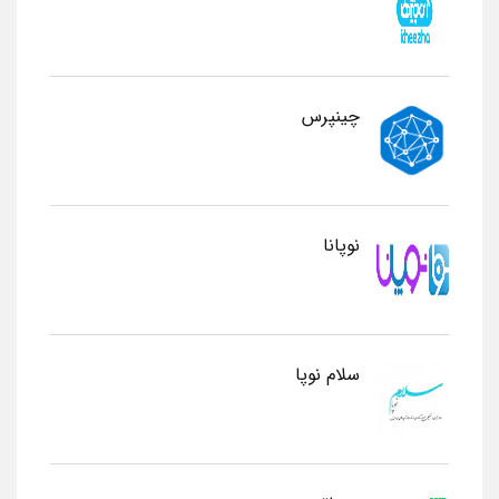
چینپرس
نوپانا
سلام نوپا